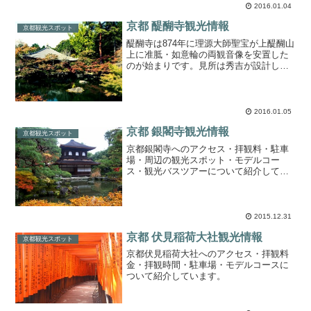
2016.01.04
京都 醍醐寺観光情報
京都観光スポット
醍醐寺は874年に理源大師聖宝が上醍醐山
上に准胝・如意輪の両観音像を安置した
のが始まりです。見所は秀吉が設計した
という庭園です。春には桜が有名な観光
スポットです。この記事では、醍醐寺の
観光情報（アクセス・拝観料金・駐車
場・周辺のランチのお店...
2016.01.05
京都 銀閣寺観光情報
京都観光スポット
京都銀閣寺へのアクセス・拝観料・駐車
場・周辺の観光スポット・モデルコー
ス・観光バスツアーについて紹介してい
ます。
2015.12.31
京都 伏見稲荷大社観光情報
京都観光スポット
京都伏見稲荷大社へのアクセス・拝観料
金・拝観時間・駐車場・モデルコースに
ついて紹介しています。