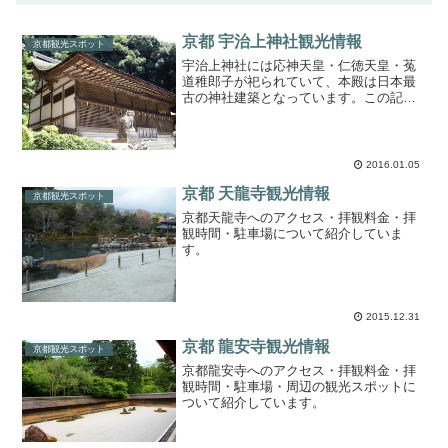
京都 宇治上神社観光情報
京都観光スポット
宇治上神社には応神天皇・仁徳天皇・菟
道稚郎子が祀られていて、本殿は日本最
古の神社建築となっています。この記事
では、京都 宇治上神社観光情報（アクセ
ス・拝観料金・駐車場・周辺のランチの
お店、観光スポットなど）を紹介してい
ます。
2016.01.05
京都 天龍寺観光情報
京都観光スポット
京都天龍寺へのアクセス・拝観料金・拝
観時間・駐車場について紹介していま
す。
2015.12.31
京都 龍安寺観光情報
京都観光スポット
京都龍安寺へのアクセス・拝観料金・拝
観時間・駐車場・周辺の観光スポットに
ついて紹介しています。