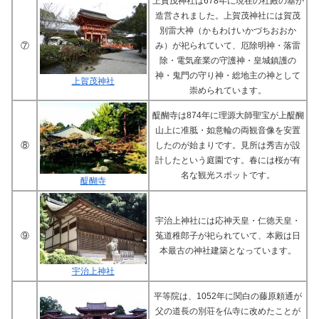
上賀茂神社は678年に現在の社殿の基が
造営されました。上賀茂神社には賀茂
別雷大神（かもわけいかづちおおか
⑦
み）が祀られていて、厄除明神・落雷
除・電気産業の守護神・皇城鎮護の
神・鬼門の守り神・総地主の神として
上賀茂神社
崇められています。
醍醐寺は874年に理源大師聖宝が上醍醐
山上に准胝・如意輪の両観音像を安置
⑧
したのが始まりです。見所は秀吉が設
計したという庭園です。春には桜が有
名な観光スポットです。
醍醐寺
宇治上神社には応神天皇・仁徳天皇・
⑨
菟道稚郎子が祀られていて、本殿は日
本最古の神社建築となっています。
宇治上神社
平等院は、1052年に関白の藤原頼通が
父の道長の別荘を仏寺に改めたことが