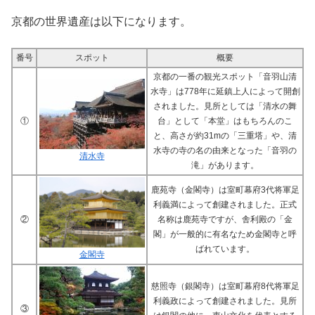
京都の世界遺産は以下になります。
番号
スポット
概要
京都の一番の観光スポット「音羽山清
水寺」は778年に延鎮上人によって開創
されました。見所としては「清水の舞
①
台」として「本堂」はもちろんのこ
と、高さが約31mの「三重塔」や、清
水寺の寺の名の由来となった「音羽の
清水寺
滝」があります。
鹿苑寺（金閣寺）は室町幕府3代将軍足
利義満によって創建されました。正式
②
名称は鹿苑寺ですが、舎利殿の「金
閣」が一般的に有名なため金閣寺と呼
ばれています。
金閣寺
慈照寺（銀閣寺）は室町幕府8代将軍足
利義政によって創建されました。見所
③