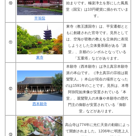
⑩
始まりです。極楽浄土を形にした鳳凰
堂（国宝）は10円硬貨に描かれていま
す。
平等院
東寺（教王護国寺）は、平安遷都とと
もに創建された官寺です。見所として
は、空海が密教の教えを立体的に表現
⑪
しようとした立体曼荼羅がある「講
堂」、京都のシンボルとなっている
東寺
「五重塔」などがあります。
本願寺（西本願寺）は浄土真宗本願寺
派の本山です。（浄土真宗の宗祖は親
鸞聖人。）本山が現在の場所となった
のは1591年のことです。見所は、本尊
⑫
阿弥陀如来像が安置されている「本
堂」、親鸞聖人の木像や本願寺の歴代
西本願寺
門主の御影が安置されている「御影
堂」などがあります。
高山寺は774年に光仁天皇の勅願によっ
て開創されました。1206年に明恵上人
⑬