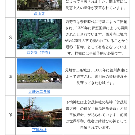
によって再興されました。開山堂には
明恵上人の坐像が安置されています。
高山寺
西芳寺は奈良時代に行基によって開創
され、1339年に夢窓国師によって再興
されたとされています。西芳寺は境内
⑭
が約120種の苔で覆われていることから
通称「苔寺」として有名となっていま
西芳寺（苔寺）
す。拝観には事前予約が必要です。
元離宮二条城は、1603年に徳川家康に
⑮
よって造営され、徳川家の栄枯盛衰を
見守ってきたお城です。
元離宮二条城
下鴨神社は上賀茂神社の祭神「賀茂別
雷大神」の祖父「賀茂建角身命」と母
⑯
「玉依姫命」が祀られています。前者
は世界平和、後者は縁結びの神として
崇敬されています。
下鴨神社