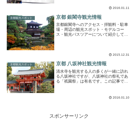
す。この記事では、京都 京都水族館への
アクセス・拝観料金・駐車場情報につい
2016.01.11
て紹介します。
京都 銀閣寺観光情報
京都観光スポット
京都銀閣寺へのアクセス・拝観料・駐車
場・周辺の観光スポット・モデルコー
ス・観光バスツアーについて紹介してい
ます。
2015.12.31
京都 八坂神社観光情報
京都観光スポット
清水寺を観光する人の多くが一緒に訪れ
る八坂神社ですが、八坂神社の祭礼であ
る「祇園祭」は有名です。この記事で
は、京都 八坂神社へのアクセス・拝観料
金・駐車場情報について紹介します。
2016.01.10
スポンサーリンク