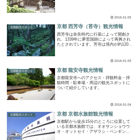
では、京都 宇治上神社観光情報（アクセ
ス・拝観料金・駐車場・周辺のランチの
お店、観光スポットなど）を紹介してい
ます。
2016.01.05
京都 西芳寺（苔寺）観光情報
京都観光スポット
西芳寺は奈良時代に行基によって開創さ
れ、1339年に夢窓国師によって再興され
たとされています。芳寺は境内が約120種
の苔で覆われていることから通称「苔
寺」として有名となっています。なお、
拝観には事前予約が必要です。この記事
2016.01.05
では、京都 西芳寺...
京都 龍安寺観光情報
京都観光スポット
京都龍安寺へのアクセス・拝観料金・拝
観時間・駐車場・周辺の観光スポットに
ついて紹介しています。
2016.01.04
京都 京都水族館観光情報
京都観光スポット
京都駅から徒歩15分のところに位置して
いる京都水族館では、オオサンショウウ
オ・オットセイ・アザラシ・ペンギン・
ハンドウイルカなどを見ることが出来ま