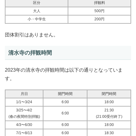
区分
拝観料
大人
500円
小・中学生
200円
団体割引はありません。
清水寺の拝観時間
2023年の清水寺の拝観時間は以下の通りとなっていま
す。
月日
開門時間
閉門時間
1/1〜3/24
6:00
18:00
3/25〜4/2
21:30
6:00
(春の夜間特別拝観)
(21:00受付終了)
4/3〜6/30
6:00
18:00
7/1〜8/13
6:00
18:30